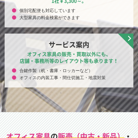
1社￥3,300～。
個別宅配便も対応しています
大型家具の料金検索ができます
サービス案内
オフィス家具の販売・買取以外にも、
店舗・事務所等のレイアウト等も承ります！
合鍵作製（机・書庫・ロッカーなど）
オフィスの内装工事・間仕切施工・地震対策
オフィス家具
の
販売（中古・新品）
・