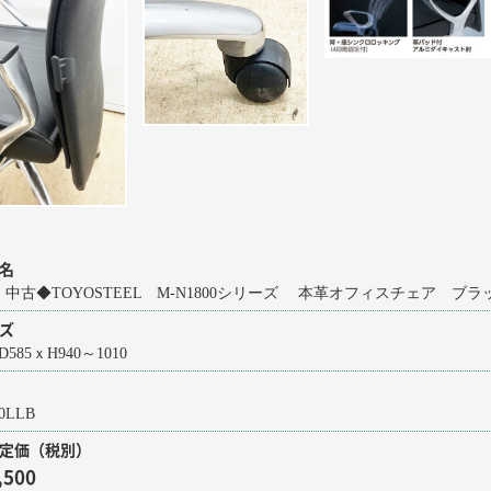
名
97 中古◆TOYOSTEEL M-N1800シリーズ 本革オフィスチェア ブラック
ズ
D585ｘH940～1010
0LLB
定価（税別）
,500