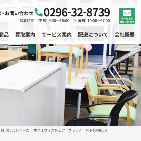
商品
買取案内
サービス案内
配送について
会社概要
EL M-N1800シリーズ 本革オフィスチェア ブラック M-N1800LLB