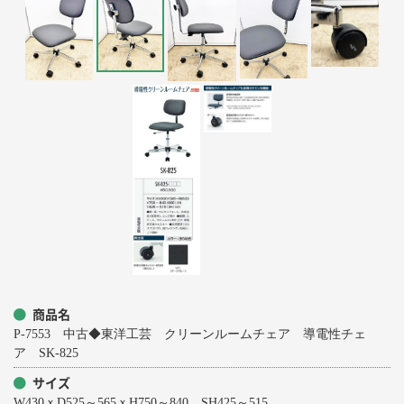
商品名
P-7553 中古◆東洋工芸 クリーンルームチェア 導電性チェ
ア SK-825
サイズ
W430ｘD525～565ｘH750～840 SH425～515