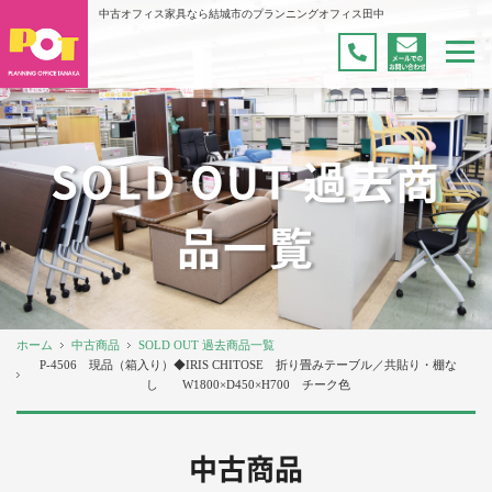
中古オフィス家具なら結城市のプランニングオフィス田中
SOLD OUT 過去商
品一覧
ホーム
中古商品
SOLD OUT 過去商品一覧
P-4506 現品（箱入り）◆IRIS CHITOSE 折り畳みテーブル／共貼り・棚な
し W1800×D450×H700 チーク色
中古商品