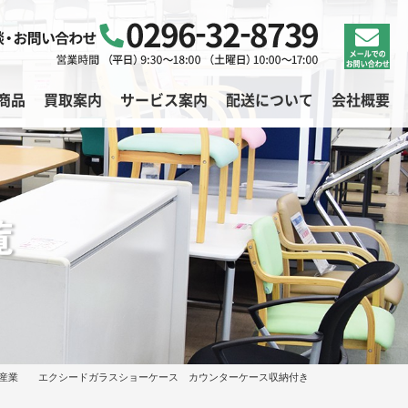
商品
買取案内
サービス案内
配送について
会社概要
覧
ヤノ産業 エクシードガラスショーケース カウンターケース収納付き