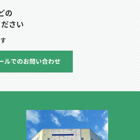
どの
ください
ます