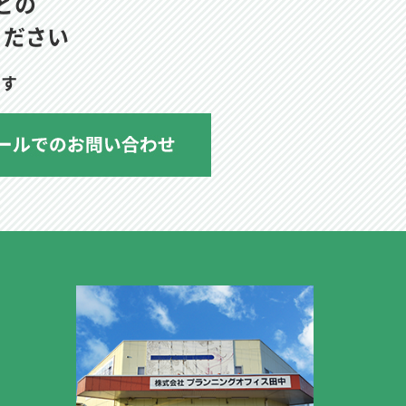
どの
ください
ます