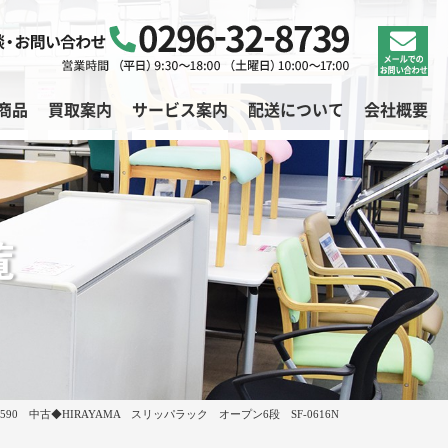
商品
買取案内
サービス案内
配送について
会社概要
覧
-6590 中古◆HIRAYAMA スリッパラック オープン6段 SF-0616N